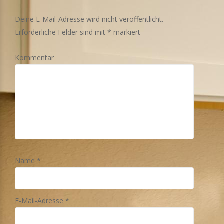
Deine E-Mail-Adresse wird nicht veröffentlicht.
Erforderliche Felder sind mit
*
markiert
Kommentar
Name
*
E-Mail-Adresse
*