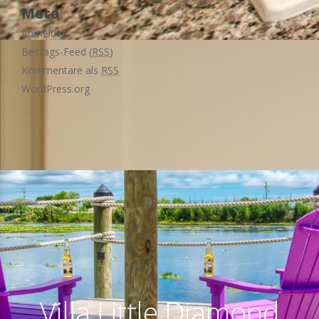
Meta
Anmelden
Beitrags-Feed (
RSS
)
Kommentare als
RSS
WordPress.org
Buchungsanfrage
Die
Galerie
Impressum/Datenschutz
Lage
Mietpreise
Start
Villa
Villa Little Diamond