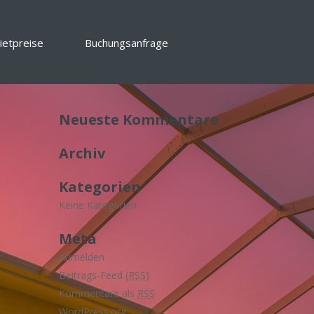
ietpreise
Buchungsanfrage
Neueste Kommentare
Archiv
Kategorien
Keine Kategorien
Meta
Anmelden
Beitrags-Feed (
RSS
)
Kommentare als
RSS
WordPress.org