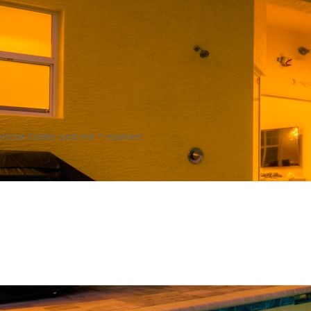
rliche Felder sind mit
*
markiert